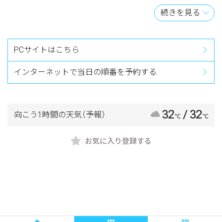
【おしらせ】
続きを見る
※順番予約をご利用の方は、ネット上で番号を取っただけ
ですと受付は完了していません。
必ず受付時間内に来院して、受付を完了してください。
PCサイトはこちら
午前中12：00、午後18：00（土曜日午後は16：30）
インターネットで当日の順番を予約する
32
/ 32
向こう1時間の天気
（予報）
℃
℃
お気に入り登録する