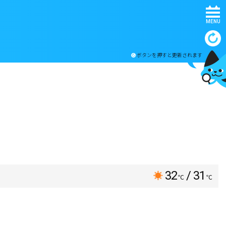
MENU
ボタンを押すと更新されます
32
/ 31
℃
℃