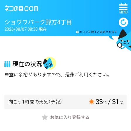
MENU
ショウワパーク野方4丁目
2026/08/07 08:30 現在
ボタンを押すと更新されます
現在の状況
車室に余裕がありますので、是非ご利用ください。
33
/ 31
向こう1時間の天気
（予報）
℃
℃
お気に入り登録する