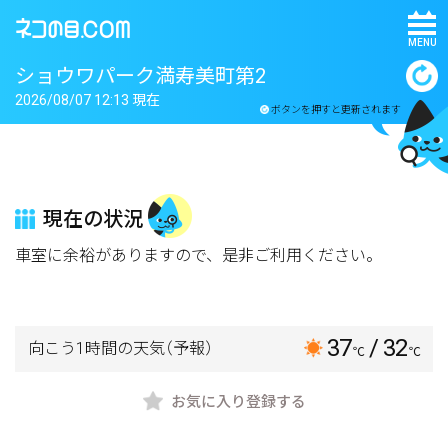
MENU
ショウワパーク満寿美町第2
2026/08/07 12:13 現在
ボタンを押すと更新されます
現在の状況
車室に余裕がありますので、是非ご利用ください。
37
/ 32
向こう1時間の天気
（予報）
℃
℃
お気に入り登録する