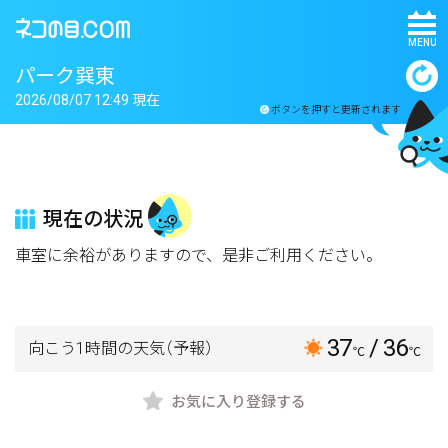
MENU
パーク巽東
2026/08/07 12:49 現在
ボタンを押すと更新されます
現在の状況
車室に余裕がありますので、是非ご利用ください。
37
/ 36
向こう1時間の天気
（予報）
℃
℃
お気に入り登録する