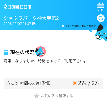
MENU
ショウワパーク神大寺第2
2026/08/07 21:37 現在
ボタンを押すと更新されます
現在の状況
満車になりました。時間をあけてご利用下さい。
27
/ 27
向こう1時間の天気
（予報）
℃
℃
お気に入り登録する