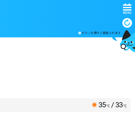
MENU
ボタンを押すと更新されます
35
/ 33
℃
℃