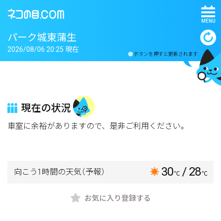
MENU
パーク城東蒲生
2026/08/06 20:25 現在
ボタンを押すと更新されます
現在の状況
車室に余裕がありますので、是非ご利用ください。
30
/ 28
向こう1時間の天気
（予報）
℃
℃
お気に入り登録する