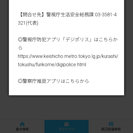
【問合せ先】警視庁生活安全総務課 03-3581-4
321(代表)
◎警視庁防犯アプリ「デジポリス」はこちらか
ら
https://www.keishicho.metro.tokyo.lg.jp/kurashi/
tokushu/furikome/digipolice.html
◎警察庁推奨アプリはこちらから
https://www.npa.go.jp/bureau/safetylife/sos47/
apps/
※21時から9時の時間帯に配信されたメールは
基本情報
現在の状況
周辺店舗情報
9時以降にまとめて転送されます。