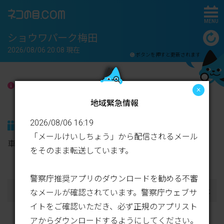
MENU
ショウワパーク梅田
2026/08/06 20:08 現在
ボタンを押すと更新されます
地域緊急情報
×
地域緊急情報
2026/08/06 16:19
現在の状況
「メールけいしちょう」から配信されるメール
車室に余裕がありますので、是非ご利用ください。
をそのまま転送しています。
警察庁推奨アプリのダウンロードを勧める不審
27
/ 26
向こう1時間の天気
（予報）
なメールが確認されています。警察庁ウェブサ
℃
℃
イトをご確認いただき、必ず正規のアプリスト
お気に入り登録する
アからダウンロードするようにしてください。