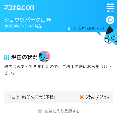
MENU
ショウワパーク山崎
2026/08/06 06:45 現在
ボタンを押すと更新されます
現在の状況
場内混みあってきましたので、ご利用の際はお気をつけ下
さい。
25
/ 25
向こう1時間の天気
（予報）
℃
℃
お気に入り登録する