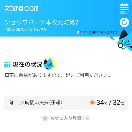
MENU
ショウワパーク本牧元町第2
2026/08/06 15:15 現在
ボタンを押すと更新されます
現在の状況
車室に余裕がありますので、是非ご利用ください。
34
/ 32
向こう1時間の天気
（予報）
℃
℃
お気に入り登録する