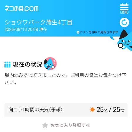
MENU
ショウワパーク蒲生4丁目
2026/08/10 20:08 現在
ボタンを押すと更新されます
現在の状況
場内混みあってきましたので、ご利用の際はお気をつけ下
さい。
25
/ 25
向こう1時間の天気
（予報）
℃
℃
お気に入り登録する