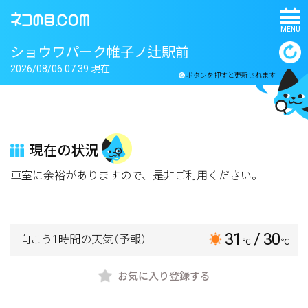
MENU
ショウワパーク帷子ノ辻駅前
2026/08/06 07:39 現在
ボタンを押すと更新されます
現在の状況
車室に余裕がありますので、是非ご利用ください。
31
/ 30
向こう1時間の天気
（予報）
℃
℃
お気に入り登録する