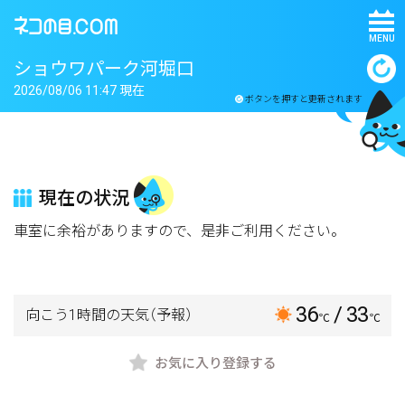
MENU
ショウワパーク河堀口
2026/08/06 11:47 現在
ボタンを押すと更新されます
現在の状況
車室に余裕がありますので、是非ご利用ください。
36
/ 33
向こう1時間の天気
（予報）
℃
℃
お気に入り登録する