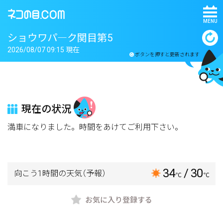
MENU
ショウワパ―ク関目第5
2026/08/07 09:15 現在
ボタンを押すと更新されます
現在の状況
満車になりました。時間をあけてご利用下さい。
34
/ 30
向こう1時間の天気
（予報）
℃
℃
お気に入り登録する