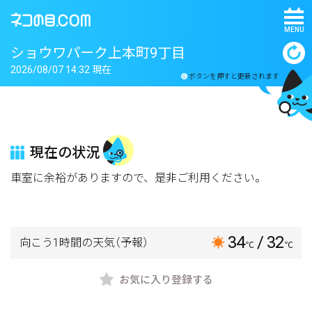
MENU
ショウワパーク上本町9丁目
2026/08/07 14:32 現在
ボタンを押すと更新されます
現在の状況
車室に余裕がありますので、是非ご利用ください。
34
/ 32
向こう1時間の天気
（予報）
℃
℃
お気に入り登録する