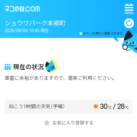
MENU
ショウワパーク本郷町
2026/08/06 10:45 現在
ボタンを押すと更新されます
現在の状況
車室に余裕がありますので、是非ご利用ください。
30
/ 28
向こう1時間の天気
（予報）
℃
℃
お気に入り登録する