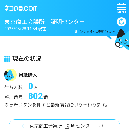
MENU
東京商工会議所 証明センター
2026/05/28 11:54 現在
ボタンを押すと更新されます
現在の状況
用紙購入
0
待ち人数：
人
802
呼出番号：
番
※更新ボタンを押すと最新情報に切り替わります。
「東京商工会議所 証明センター」ペー