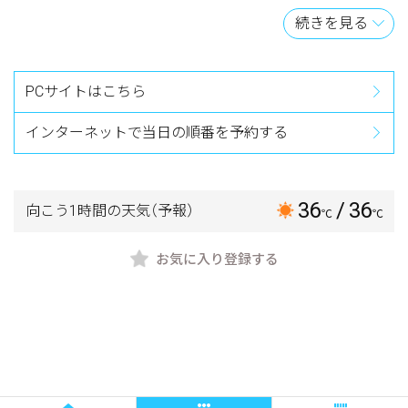
【おしらせ】
続きを見る
※順番予約をご利用の方は、ネット上で番号を取っただけ
ですと受付は完了していません。
必ず受付時間内に来院して、受付を完了してください。
PCサイトはこちら
午前中12：00、午後18：00（土曜日午後は16：30）
インターネットで当日の順番を予約する
36
/ 36
向こう1時間の天気
（予報）
℃
℃
お気に入り登録する