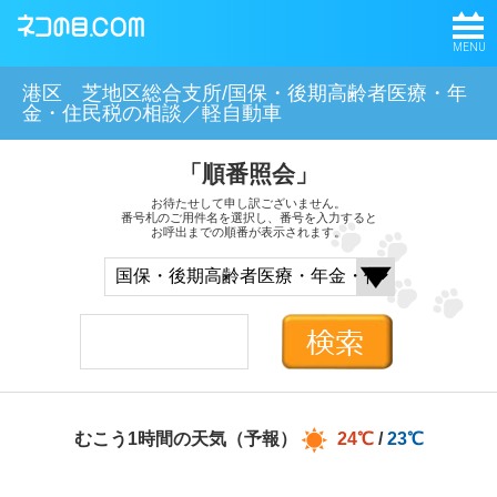
MENU
港区 芝地区総合支所/国保・後期高齢者医療・年
金・住民税の相談／軽自動車
「順番照会」
お待たせして申し訳ございません。
番号札のご用件名を選択し、番号を入力すると
お呼出までの順番が表示されます。
むこう1時間の天気（予報）
24℃
/
23℃