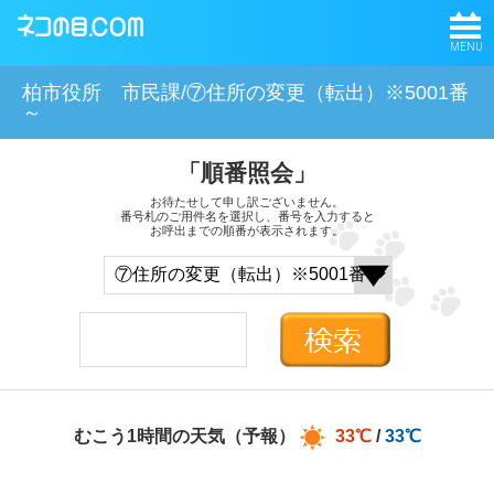
MENU
柏市役所 市民課/⑦住所の変更（転出）※5001番
～
「順番照会」
お待たせして申し訳ございません。
番号札のご用件名を選択し、番号を入力すると
お呼出までの順番が表示されます。
むこう1時間の天気（予報）
33℃
/
33℃