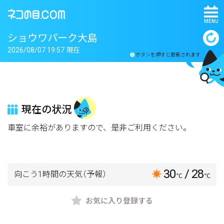
MENU
ショウワパーク大島
2026/08/07 19:57 現在
ボタンを押すと更新されます
現在の状況
車室に余裕がありますので、是非ご利用ください。
30
/ 28
向こう1時間の天気
（予報）
℃
℃
お気に入り登録する