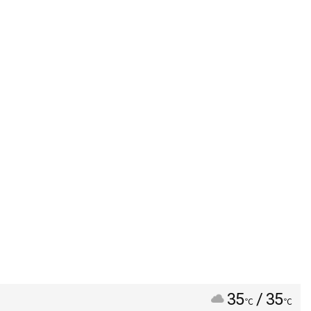
35
/ 35
℃
℃