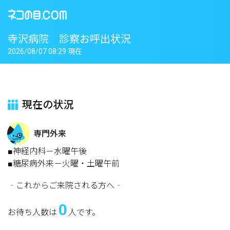
寺沢病院 診察お呼出状況
2026/08/07 08:29 現在
現在の状況
専門外来
■神経内科－水曜午後
■糖尿病外来－火曜・土曜午前
‐これからご来院される方へ‐
0
お待ち人数は
人です。