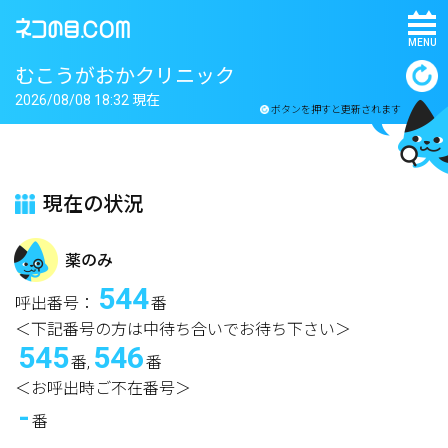
MENU
むこうがおかクリニック
2026/08/08 18:32 現在
ボタンを押すと更新されます
現在の状況
薬のみ
544
呼出番号：
番
＜下記番号の方は中待ち合いでお待ち下さい＞
545
546
番,
番
＜お呼出時ご不在番号＞
-
番