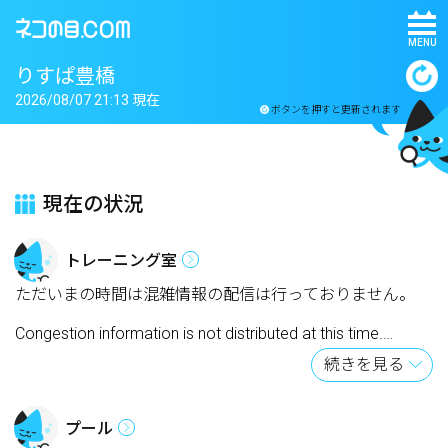
MENU
りすぱ豊橋
2026/08/07 21:13 現在
ボタンを押すと更新されます
現在の状況
トレーニング室
ただいまの時間は混雑情報の配信は行っておりません。
Congestion information is not distributed at this time.
続きを見る
As informações de congestionamento não são distribuída
s neste momento.
プール
此时不分发拥塞信息。