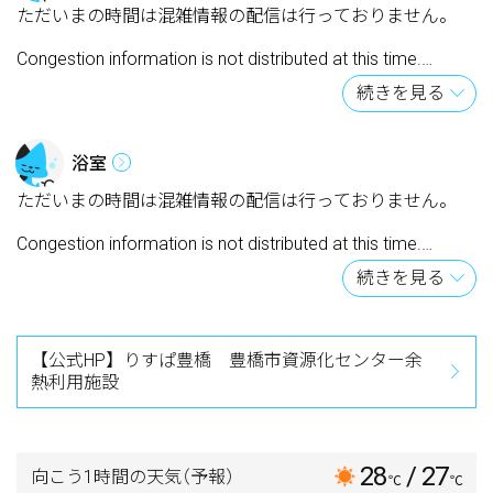
ただいまの時間は混雑情報の配信は行っておりません。
Congestion information is not distributed at this time.
続きを見る
As informações de congestionamento não são distribuída
s neste momento.
浴室
此时不分发拥塞信息。
ただいまの時間は混雑情報の配信は行っておりません。
Congestion information is not distributed at this time.
続きを見る
As informações de congestionamento não são distribuída
s neste momento.
此时不分发拥塞信息。
【公式HP】りすぱ豊橋 豊橋市資源化センター余
熱利用施設
28
/ 27
向こう1時間の天気
（予報）
℃
℃