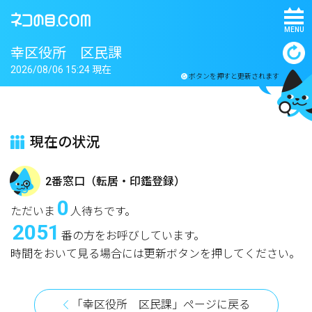
MENU
幸区役所 区民課
2026/08/06 15:24 現在
ボタンを押すと更新されます
現在の状況
2番窓口（転居・印鑑登録）
0
ただいま
人待ちです。
2051
番の方をお呼びしています。
時間をおいて見る場合には更新ボタンを押してください。
「幸区役所 区民課」ページに戻る