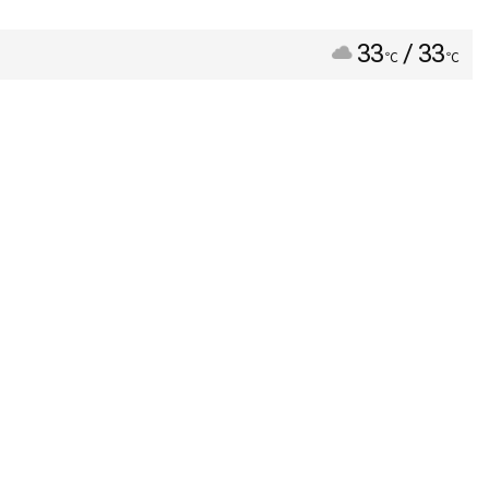
33
/ 33
℃
℃