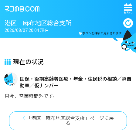
MENU
港区 麻布地区総合支所
2026/08/07 20:04 現在
ボタンを押すと更新されます
現在の状況
国保・後期高齢者医療・年金・住民税の相談／軽自
動車／仮ナンバー
只今、営業時間外です。
「港区 麻布地区総合支所」ページに戻
る