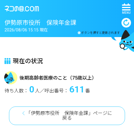
MENU
伊勢原市役所 保険年金課
2026/08/06 15:15 現在
ボタンを押すと更新されます
現在の状況
後期高齢者医療のこと（75歳以上）
0
611
待ち人数：
人／呼出番号：
番
「伊勢原市役所 保険年金課」ページに
戻る