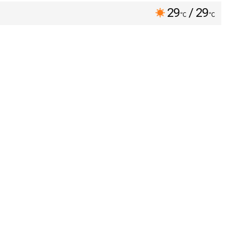
29
/ 29
℃
℃