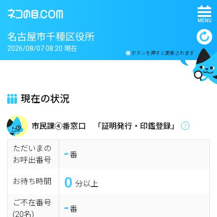
MENU
名古屋市千種区役所
2026/08/07 08:20 現在
ボタンを押すと更新されます
現在の状況
市民課④番窓口 「証明発行・印鑑登録」
ただいまの
-
番
お呼出番号
0
お待ち時間
分以上
ご不在番号
-
番
(20名)