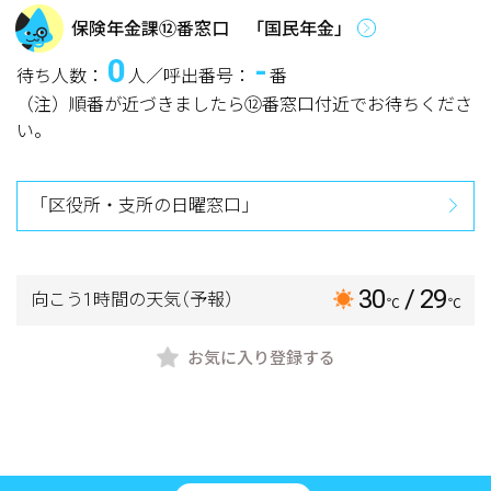
保険年金課⑫番窓口 「国民年金」
0
-
待ち人数：
人／呼出番号：
番
（注）順番が近づきましたら⑫番窓口付近でお待ちくださ
い。
「区役所・支所の日曜窓口」
30
/ 29
向こう1時間の天気
（予報）
℃
℃
お気に入り登録する