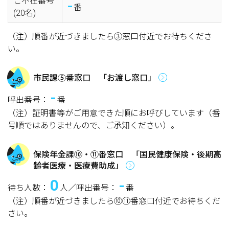
ご不在番号
-
番
(20名)
（注）順番が近づきましたら③窓口付近でお待ちくださ
い。
市民課⑤番窓口 「お渡し窓口」
-
呼出番号：
番
（注）証明書等がご用意できた順にお呼びしています（番
号順ではありませんので、ご承知ください）。
保険年金課⑩・⑪番窓口 「国民健康保険・後期高
齢者医療・医療費助成」
0
-
待ち人数：
人／呼出番号：
番
（注）順番が近づきましたら⑩⑪番窓口付近でお待ちくだ
さい。