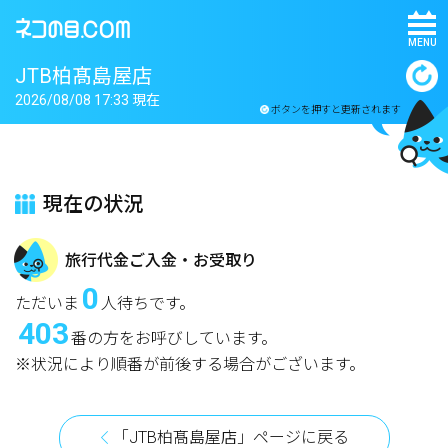
MENU
JTB柏髙島屋店
2026/08/08 17:33 現在
ボタンを押すと更新されます
現在の状況
旅行代金ご入金・お受取り
0
ただいま
人待ちです。
403
番の方をお呼びしています。
※状況により順番が前後する場合がございます。
「JTB柏髙島屋店」ページに戻る