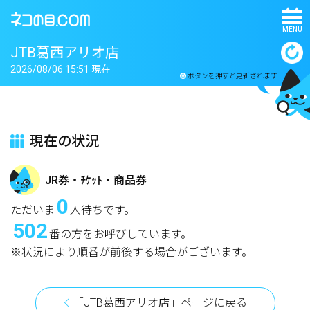
MENU
JTB葛西アリオ店
2026/08/06 15:51 現在
ボタンを押すと更新されます
現在の状況
JR券・ﾁｹｯﾄ・商品券
0
ただいま
人待ちです。
502
番の方をお呼びしています。
※状況により順番が前後する場合がございます。
「JTB葛西アリオ店」ページに戻る