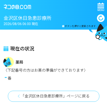
MENU
金沢区休日急患診療所
2026/08/06 06:00 現在
ボタンを押すと更新されます
現在の状況
薬局
〈下記番号の方はお薬の準備ができております〉
-
番
「金沢区休日急患診療所」ページに戻る