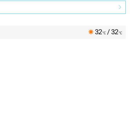
32
/ 32
℃
℃