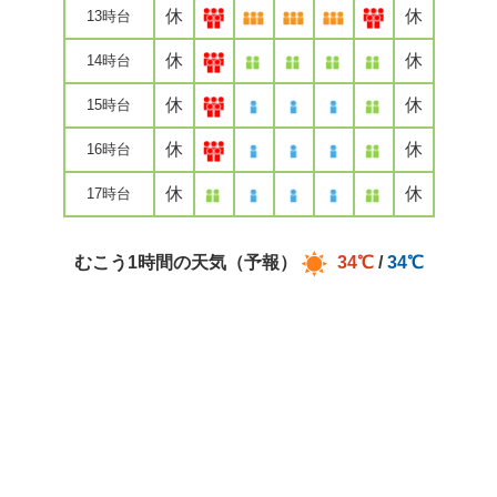
休
休
13時台
休
休
14時台
休
休
15時台
休
休
16時台
休
休
17時台
むこう1時間の天気（予報）
34℃
/
34℃