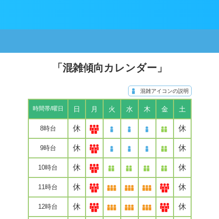
「混雑傾向カレンダー」
混雑アイコンの説明
日
月
火
水
木
金
土
時間帯/曜日
休
休
8時台
休
休
9時台
休
休
10時台
休
休
11時台
休
休
12時台