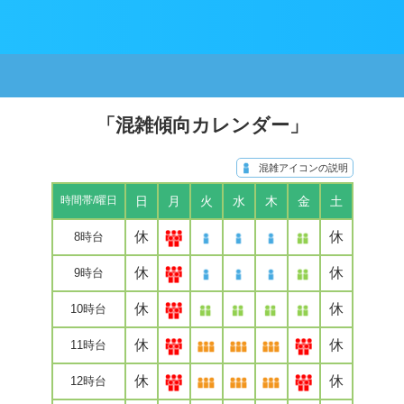
「混雑傾向カレンダー」
混雑アイコンの説明
日
月
火
水
木
金
土
時間帯/曜日
休
休
8時台
休
休
9時台
休
休
10時台
休
休
11時台
休
休
12時台