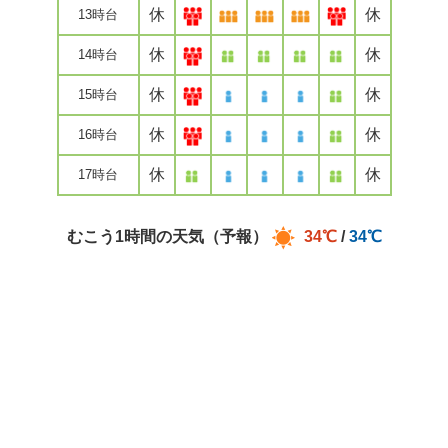
休
休
13時台
休
休
14時台
休
休
15時台
休
休
16時台
休
休
17時台
むこう1時間の天気（予報）
34℃
/
34℃