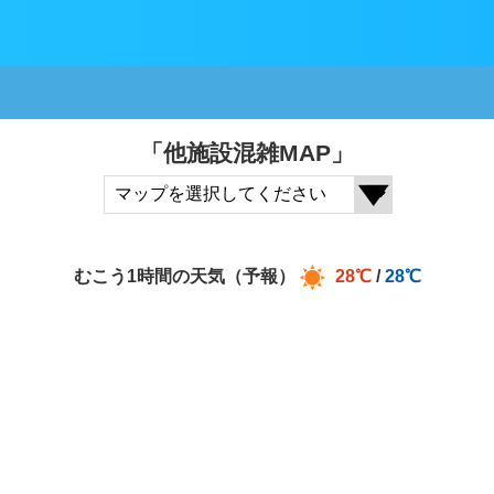
「他施設混雑MAP」
むこう1時間の天気（予報）
28℃
/
28℃