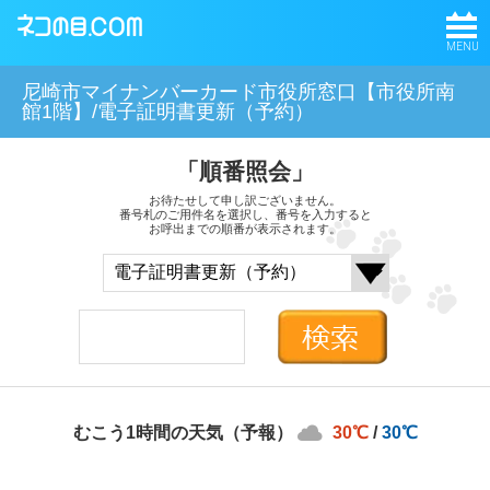
MENU
尼崎市マイナンバーカード市役所窓口【市役所南
館1階】/電子証明書更新（予約）
「順番照会」
お待たせして申し訳ございません。
番号札のご用件名を選択し、番号を入力すると
お呼出までの順番が表示されます。
むこう1時間の天気（予報）
30℃
/
30℃