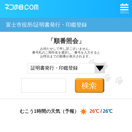
MENU
富士市役所/証明書発行・印鑑登録
「順番照会」
お待たせして申し訳ございません。
番号札のご用件名を選択し、番号を入力すると
お呼出までの順番が表示されます。
むこう1時間の天気（予報）
26℃
/
26℃