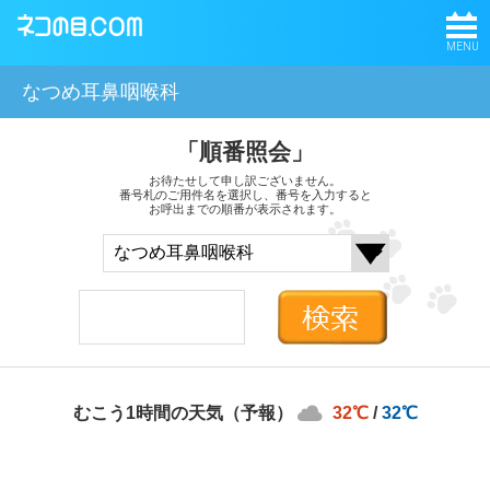
MENU
なつめ耳鼻咽喉科
「順番照会」
お待たせして申し訳ございません。
番号札のご用件名を選択し、番号を入力すると
お呼出までの順番が表示されます。
むこう1時間の天気（予報）
32℃
/
32℃